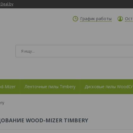
 Deal.by
График работы
Ост
d-Mizer
Ленточные пилы Timbery
Дисковые пилы WoodCr
ry
ОВАНИЕ WOOD-MIZER TIMBERY