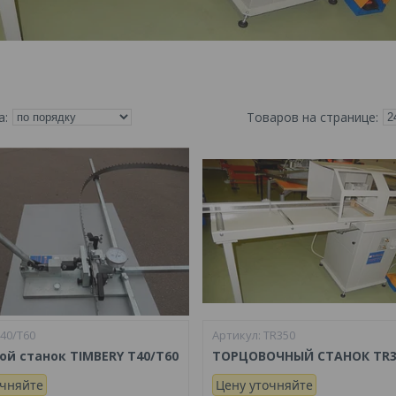
40/T60
TR350
ой станок TIMBERY T40/T60
ТОРЦОВОЧНЫЙ СТАНОК TR3
очняйте
Цену уточняйте