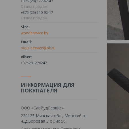
+375 (29) 127-62-47
Отдел продаж
+375 (25) 510-92-17
Отдел продаж
woodservice.by
tools-service@bk.ru
+375291276247
ИНФОРМАЦИЯ ДЛЯ
ПОКУПАТЕЛЯ
ООО «СавВудСервис»
220125 Минская обл., Минский р-
н.,д.Боровая 3 офис 56.
Дата регистрации в Торговом