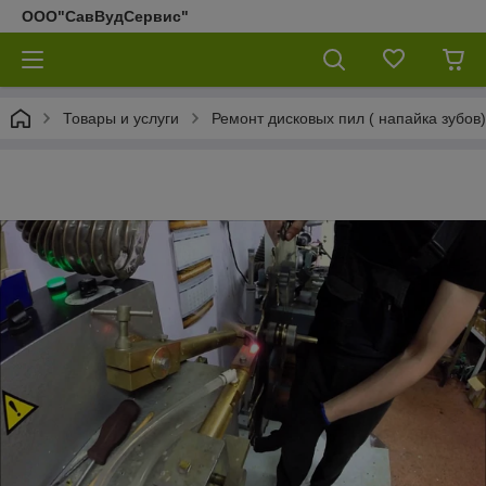
ООО"СавВудСервис"
Товары и услуги
Ремонт дисковых пил ( напайка зубов)